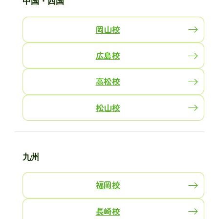
中国・四国
岡山校
広島校
高松校
松山校
九州
福岡校
長崎校