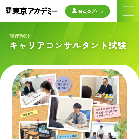
会員ログイン
ナ
ビ
ゲ
ー
講座紹介
シ
キャリアコンサルタント試験
ョ
ン
メ
ニ
ュ
ー