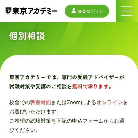
会員ログイン
ナ
ビ
ゲ
ー
個別相談
シ
ョ
ン
メ
ニ
ュ
ー
東京アカデミーでは、専門の受験アドバイザーが
試験対策や受講のご相談を
無料で承ります
。
校舎での
教室対面
またはZoomによる
オンライン
を
お選びいただけます。
ご希望の試験対策を下記の申込フォームからお選
びください。