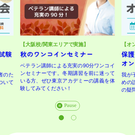
/関東エリアで実施】
【オンライン】
ンコインセミナー
保護者のための看
オンライン説明会
講師による充実の90分ワンコイ
ーです。冬期講習を前に迷って
我が子の夢を、応援し
ぜひ東京アカデミーの講義を体
めの説明会です。これ
てください！
の疑問や不安をすっき
Pause