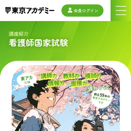
会員ログイン
ナ
ビ
ゲ
ー
講座紹介
シ
看護師国家試験
ョ
ン
メ
ニ
ュ
ー