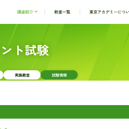
講座紹介
教室一覧
東京アカデミーにつ
タント試験
実施教室
試験情報