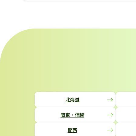
北海道
関東・信越
関西