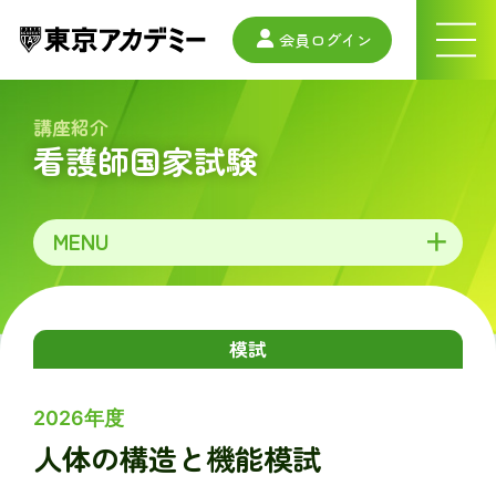
会員ログイン
ナ
ビ
ゲ
ー
講座紹介
シ
看護師国家試験
ョ
ン
メ
ニ
ュ
MENU
ー
模試
2026年度
人体の構造と機能模試