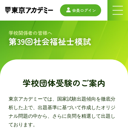
会員ログイン
ナ
ビ
ゲ
ー
学校関係者の皆様へ
シ
第39回社会福祉士模試
ョ
ン
メ
ニ
ュ
ー
学校団体受験のご案内
東京アカデミーでは、国家試験出題傾向を徹底分
析した上で、出題基準に基づいて作成したオリジ
ナル問題の中から、さらに良問を精選して出題し
ております。