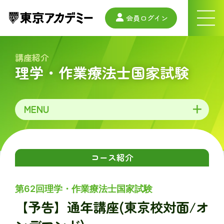
会員ログイン
ナ
ビ
ゲ
ー
講座紹介
シ
理学・作業療法士国家試験
ョ
ン
メ
ニ
ュ
MENU
ー
コース紹介
第62回理学・作業療法士国家試験
【予告】通年講座(東京校対面/オ