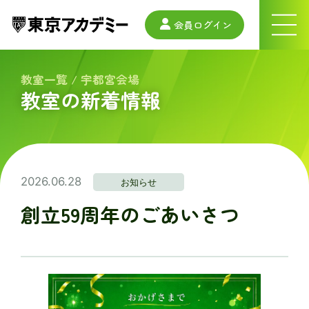
会員ログイン
ナ
ビ
ゲ
ー
教室一覧
/
宇都宮会場
シ
教室の新着情報
ョ
ン
メ
ニ
ュ
ー
2026.06.28
お知らせ
創立59周年のごあいさつ