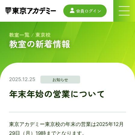
会員ログイン
ナ
ビ
ゲ
ー
教室一覧
/
東京校
シ
教室の新着情報
ョ
ン
メ
ニ
ュ
ー
2025.12.25
お知らせ
年末年始の営業について
東京アカデミー東京校の年末の営業は2025年12月
29日（月）19時までとなります。