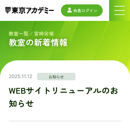
会員ログイン
ナ
ビ
ゲ
ー
教室一覧
/
宮崎会場
シ
教室の新着情報
ョ
ン
メ
ニ
ュ
ー
2025.11.12
お知らせ
WEBサイトリニューアルのお
知らせ