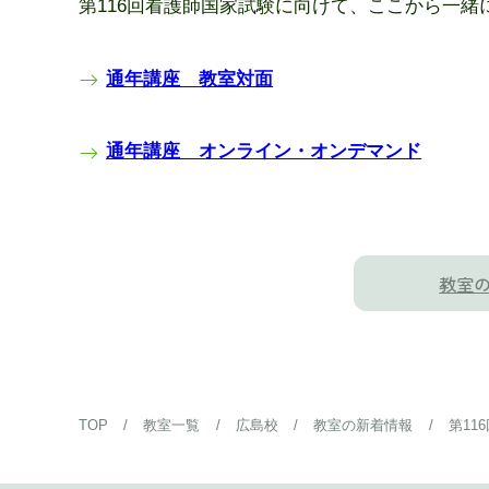
第116回看護師国家試験に向けて、
ここから一緒
通年講座 教室対面
通年講座 オンライン・オンデマンド
教室
TOP
/
教室一覧
/
広島校
/
教室の新着情報
/
第11