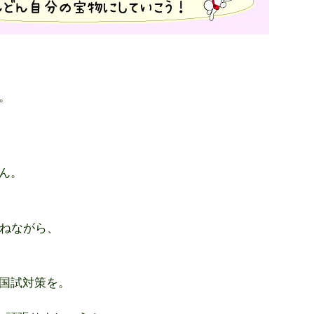
。
、
ん。
重ねながら、
国試対策を。