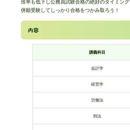
倍率も低下し公務員試験合格の絶好のタイミング
併願受験してしっかり合格をつかみ取ろう！
内容
講義科目
会計学
経営学
労働法
刑法